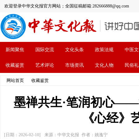
欢迎登录中华文化报官方网站；全国征稿邮箱:282666888@qq.com
新闻聚焦
国际交流
文化头条
政策法规
中医文
收藏鉴赏
艺术评论
市场资讯
文化人物
民俗礼
网站首页
>>
收藏鉴赏
>> 文章内容
墨禅共生·笔润初心—
《心经》
[日期：2026-02-10] 来源：中华文化报 作者：姚逸宁