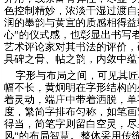
色控制精妙，浓淡干湿过渡自
润的墨韵与黄宣的质感相得益
心”的仪式感，也彰显出书写
艺术评论家对其书法的评价，
具碑之骨、帖之韵，内敛中蕴
字形与布局之间，可见其匠
幅不长，黄炯明在字形结构的
着灵动，端庄中带着洒脱，单
度，繁简字排布匀称，如笔画
得当，简笔字则留白空灵，尽
风”的布局智慧。整体采用传