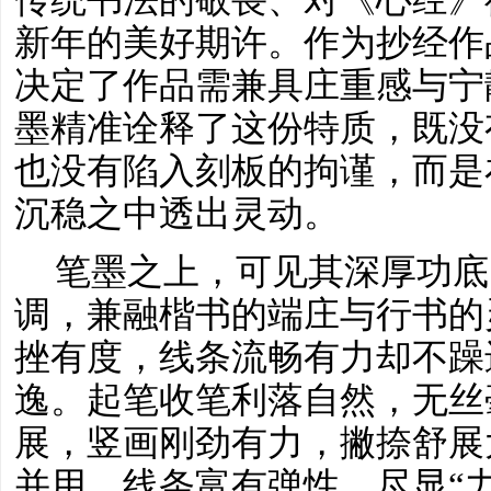
新年的美好期许。作为抄经作
决定了作品需兼具庄重感与宁
墨精准诠释了这份特质，既没
也没有陷入刻板的拘谨，而是
沉稳之中透出灵动。
笔墨之上，可见其深厚功底
调，兼融楷书的端庄与行书的
挫有度，线条流畅有力却不躁
逸。起笔收笔利落自然，无丝
展，竖画刚劲有力，撇捺舒展
并用，线条富有弹性，尽显
“