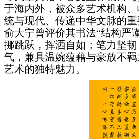
于海内外，被众多艺术机构、
统与现代、传递中华文脉的重
俞大宁曾评价其书法“结构严
挪跳跃，挥洒自如；笔力坚韧
气，兼具温婉蕴藉与豪放不羁
艺术的独特魅力。