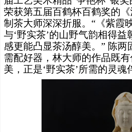
届工艺美术精品“争艳杯”银
荣获第五届百鹤杯百鹤奖的《
制茶大师深深折服。“《紫霞
与‘野实茶’的山野气韵相得
感更能凸显茶汤醇美。” 陈两
需配好器，林大师的作品既有
美，正是‘野实茶’所需的灵魂