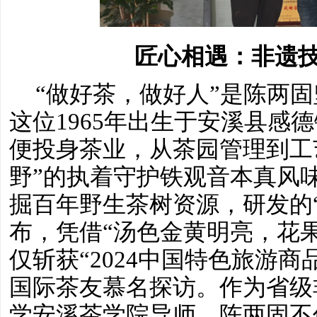
匠心相遇：非遗
“做好茶，做好人”是陈两
这位1965年出生于安溪县
感德
便投身茶业，从茶园管理到工
野”的执着守护铁观音本真风
掘百年野生茶树资源，研发的“
布，凭借“汤色金黄明亮，花
仅斩获“2024中国特色旅游商
国际茶友慕名探访。作为省级
学安溪茶学院导师，陈两固不