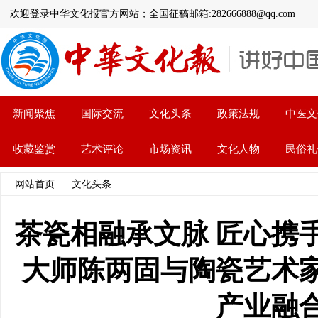
欢迎登录中华文化报官方网站；全国征稿邮箱:282666888@qq.com
新闻聚焦
国际交流
文化头条
政策法规
中医文
收藏鉴赏
艺术评论
市场资讯
文化人物
民俗礼
网站首页
>>
文化头条
>> 文章内容
茶瓷相融承文脉 匠心携
大师陈两固与陶瓷艺术
产业融